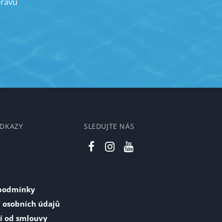
právu
ODKAZY
SLEDUJTE NÁS
podmínky
 osobních údajů
í od smlouvy