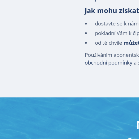
Jak mohu získat
dostavte se k ná
pokladní Vám k či
od té chvíle
můžet
Používáním abonentskéh
obchodní podmínky
a 