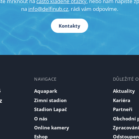
ste mrknout na
často kladené otázky
, nebo nám napište z
na
info@delfinub.cz
, rádi vám odpovíme.
Kontakty
NAVIGACE
DŮLEŽITÉ 
4
Aquapark
Aktuality
z
Zimní stadion
Kariéra
Stadion Lapač
Partneři
O nás
Obchodní 
Online kamery
Zpracování
Eshop
Odstoupen