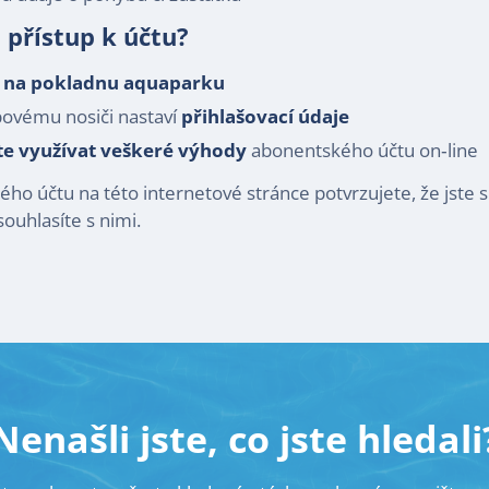
 přístup k účtu?
m
na pokladnu aquaparku
povému nosiči nastaví
přihlašovací údaje
e využívat veškeré výhody
abonentského účtu on‑line
o účtu na této internetové stránce potvrzujete, že jste si
souhlasíte s nimi.
Nenašli jste, co jste hledali