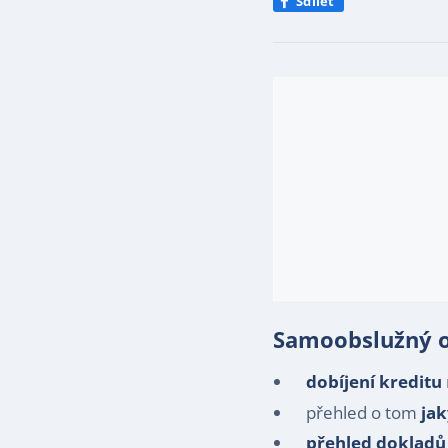
Sdílet
Samoobslužný on
dobíjení kreditu
přehled o tom
jak
přehled dokladů