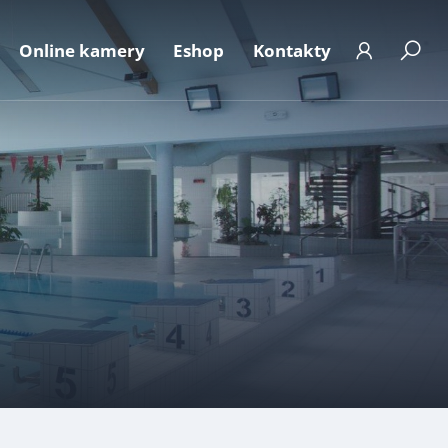
Online kamery
Eshop
Kontakty
t
 ke stažení
Aktuální obsazenost
ání osobních údajů
Fotogalerie
e dle zák.106/1999
FAQ
ická podatelna
Kalendář akcí
Abonentský účet