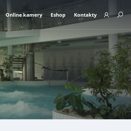
Online kamery
Eshop
Kontakty
t
 ke stažení
Aktuální obsazenost
ání osobních údajů
Fotogalerie
e dle zák.106/1999
FAQ
ická podatelna
Kalendář akcí
Abonentský účet