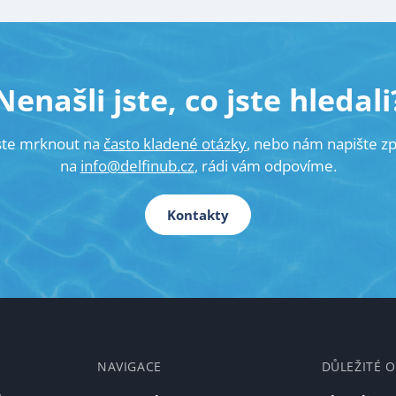
Nenašli jste, co jste hledali
ste mrknout na
často kladené otázky
, nebo nám napište z
na
info@delfinub.cz
, rádi vám odpovíme.
Kontakty
NAVIGACE
DŮLEŽITÉ 