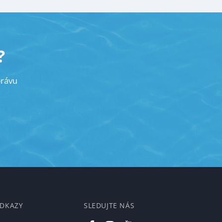
?
právu
ODKAZY
SLEDUJTE NÁS