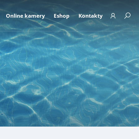
Online kamery
Eshop
Kontakty
t
 ke stažení
Aktuální obsazenost
ání osobních údajů
Fotogalerie
e dle zák.106/1999
FAQ
ická podatelna
Kalendář akcí
Abonentský účet