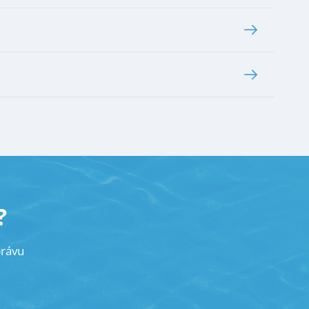
?
právu