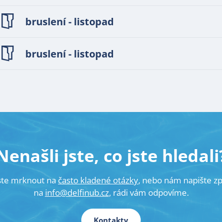
bruslení - listopad
bruslení - listopad
Nenašli jste, co jste hledali
ste mrknout na
často kladené otázky
, nebo nám napište z
na
info@delfinub.cz
, rádi vám odpovíme.
Kontakty