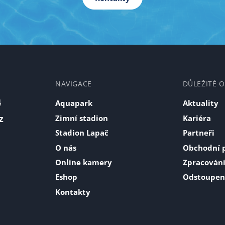
NAVIGACE
DŮLEŽITÉ 
4
Aquapark
Aktuality
z
Zimní stadion
Kariéra
Stadion Lapač
Partneři
O nás
Obchodní 
Online kamery
Zpracování
Eshop
Odstoupen
Kontakty