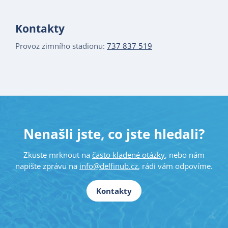
Kontakty
Provoz zimního stadionu:
737 837 519
Nenašli jste, co jste hledali?
Zkuste mrknout na
často kladené otázky
, nebo nám
napište zprávu na
info@delfinub.cz
, rádi vám odpovíme.
Kontakty