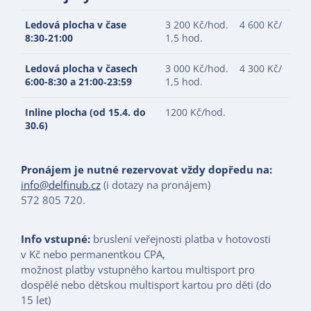
Ledová plocha v čase
3 200 Kč/hod. 4 600 Kč/
8:30‑21:00
1,5 hod.
Ledová plocha v časech
3 000 Kč/hod. 4 300 Kč/
6:00-8:30 a 21:00‑23:59
1,5 hod.
Inline plocha (od 15.4. do
1200 Kč/hod.
30.6)
Pronájem je nutné rezervovat vždy dopředu na:
info@delfinub.cz
(i dotazy na pronájem)
572 805 720.
Info vstupné:
bruslení veřejnosti platba v hotovosti
v Kč nebo permanentkou CPA,
možnost platby vstupného kartou multisport pro
dospělé nebo dětskou multisport kartou pro děti (do
15 let)