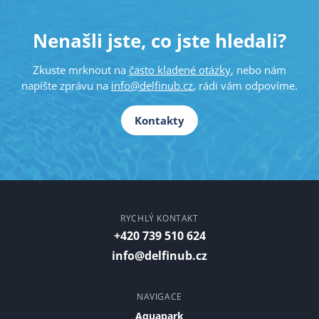
Nenašli jste, co jste hledali?
Zkuste mrknout na
často kladené otázky
, nebo nám
napište zprávu na
info@delfinub.cz
, rádi vám odpovíme.
Kontakty
RYCHLÝ KONTAKT
+420 739 510 624
info@delfinub.cz
NAVIGACE
Aquapark