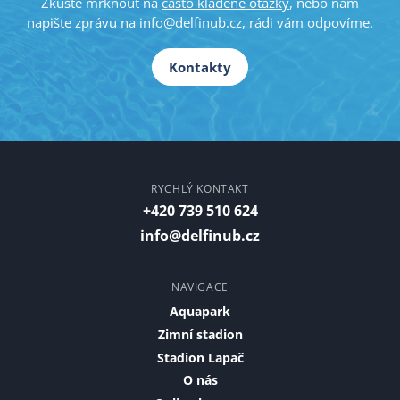
Zkuste mrknout na
často kladené otázky
, nebo nám
napište zprávu na
info@delfinub.cz
, rádi vám odpovíme.
Kontakty
RYCHLÝ KONTAKT
+420 739 510 624
info@delfinub.cz
NAVIGACE
Aquapark
Zimní stadion
Stadion Lapač
O nás