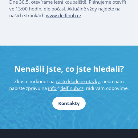
Dne 30.5. otevíráme letní koupaliště. Plánujeme otevřít
ve 13:00 hodin, dle počasí. Aktuálně vždy najdete na
našich stránkách
www.delfinub.cz
Nenašli jste, co jste hledali?
Zkuste mrknout na
často kladené otázky
, nebo nám
napište zprávu na
info@delfinub.cz
, rádi vám odpovíme.
Kontakty