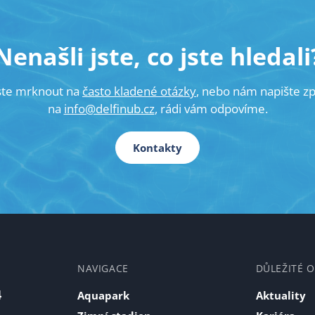
Nenašli jste, co jste hledali
ste mrknout na
často kladené otázky
, nebo nám napište z
na
info@delfinub.cz
, rádi vám odpovíme.
Kontakty
NAVIGACE
DŮLEŽITÉ 
4
Aquapark
Aktuality