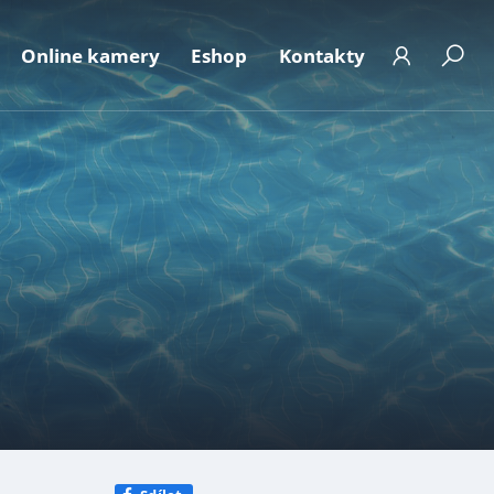
Online kamery
Eshop
Kontakty
t
 ke stažení
Aktuální obsazenost
ání osobních údajů
Fotogalerie
e dle zák.106/1999
FAQ
ická podatelna
Kalendář akcí
Abonentský účet