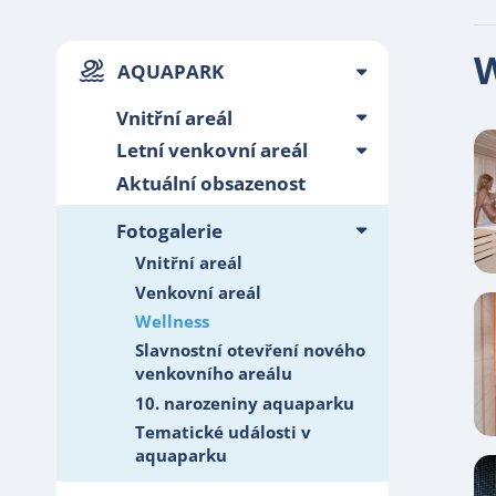
W
AQUAPARK
Vnitřní areál
Letní venkovní areál
Aktuální obsazenost
Fotogalerie
Vnitřní areál
Venkovní areál
Wellness
Slavnostní otevření nového
venkovního areálu
10. narozeniny aquaparku
Tematické události v
aquaparku