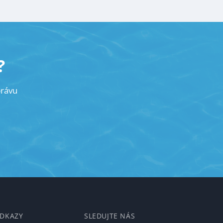
?
právu
ODKAZY
SLEDUJTE NÁS