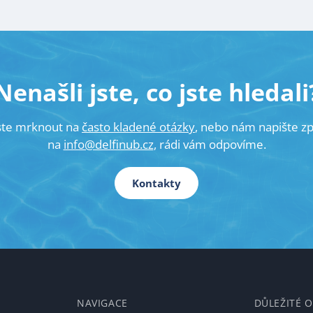
Nenašli jste, co jste hledali
ste mrknout na
často kladené otázky
, nebo nám napište z
na
info@delfinub.cz
, rádi vám odpovíme.
Kontakty
NAVIGACE
DŮLEŽITÉ 