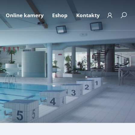
Online kamery
Eshop
Kontakty
t
 ke stažení
Aktuální obsazenost
ání osobních údajů
Fotogalerie
e dle zák.106/1999
FAQ
ická podatelna
Kalendář akcí
Abonentský účet